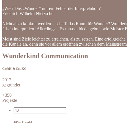
„Wie? Das „Wunder“ nur ein Fehler der Interpretation?“
Friedrich Wilhelm Nietzsche
Nicht allzu konkret werden – schafft das Raum für Wunder? Wunderki
falsch interpretiert! Allerdings: „Es muas a blede gebn“, wie Meister 
Meist sind Ziele leichter zu erreichen, als zu setzen. Eine erfolgreich
die Kanäle an, denn sie vor allem eröffnen zwischen dem Mainstre
Wunderkind Communication
GmbH & Co. KG
2012
gegründet
>350
Projekte
40%: Handel