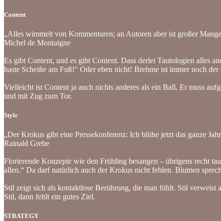
Content
„Alles wimmelt von Kommentaren; an Autoren aber ist großer Mange
Michel de Montaigne
Es gibt Content, und es gibt Content. Dass derlei Tautologien alles 
haste Scheiße am Fuß!“ Oder eben nicht! Brehme ist immer noch der ei
Vielleicht ist Content ja auch nichts anderes als ein Ball. Er muss a
und mit Zug zum Tor.
Style
„Der Krokus gibt eine Pressekonferenz: Ich blühe jetzt das ganze Jahr
Rainald Grebe
Florierende Konzepte wie den Frühling besangen – übrigens recht tautol
allen.“ Da darf natürlich auch der Krokus nicht fehlen. Blumen sprech
Stil zeigt sich als kontaktlose Berührung, die man fühlt. Stil verweist
Stil, dann fehlt ein gutes Ziel.
STRATEGY