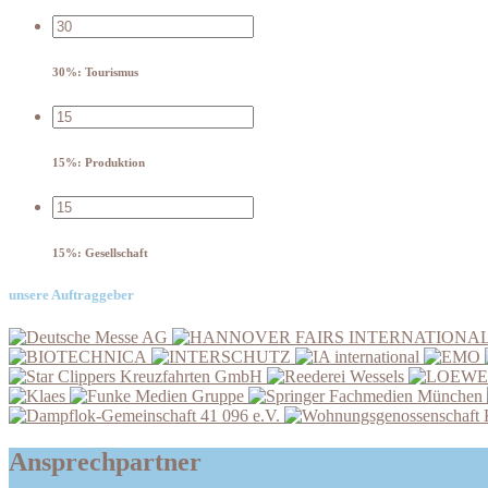
30%: Tourismus
15%: Produktion
15%: Gesellschaft
unsere Auftraggeber
Go
Go
toDeutsche
Go
toHANNOVER
Go
Go
Messe
toINTERSCHUTZ
FAIRS
Go
toIA
Go
toEMO
AG
Go
INTERNATIONAL
Go
toReederei
international
toLOEWE
toFunke
GMBH
toSpringer
Wessels
Go
MARINE
Medien
Fachmedien
toWohnungsgenossenschaft
GmbH
Gruppe
München
Kleefeld-
&
Ansprechpartner
Buchholz
Co.