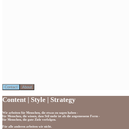
Contact
About
Contact
About
Content | Style | Strategy
Wir arbeiten für Menschen, die etwas zu sagen haben -
für Menschen, die wissen, dass Stil mehr ist als die angemessene Form -
für Menschen, die gute Ziele verfolgen.
Für alle anderen arbeiten wir nicht.