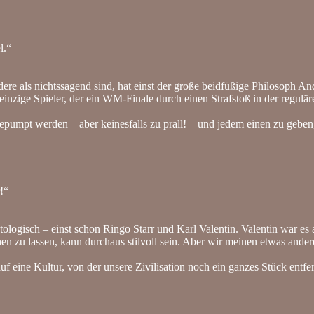
l.“
andere als nichtssagend sind, hat einst der große beidfüßige Philosoph
nzige Spieler, der ein WM-Finale durch einen Strafstoß in der reguläre
ufgepumpt werden – aber keinesfalls zu prall! – und jedem einen zu gebe
!“
ogisch – einst schon Ringo Starr und Karl Valentin. Valentin war es auc
en zu lassen, kann durchaus stilvoll sein. Aber wir meinen etwas ander
 auf eine Kultur, von der unsere Zivilisation noch ein ganzes Stück entfe