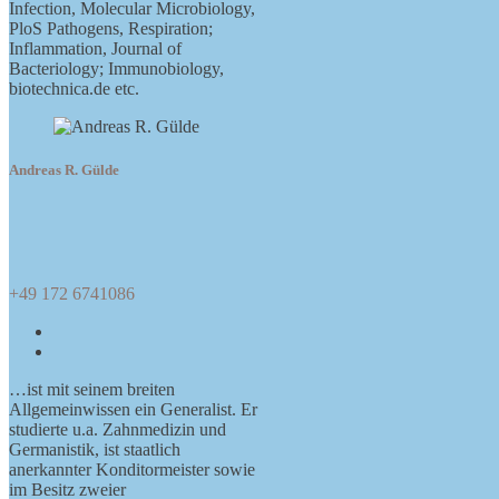
Infection, Molecular Microbiology,
PloS Pathogens, Respiration;
Inflammation, Journal of
Bacteriology; Immunobiology,
biotechnica.de etc.
Andreas R. Gülde
+49 172 6741086
E-
Mail-
Telefonnummer
Adresse
…ist mit seinem breiten
Allgemeinwissen ein Generalist. Er
studierte u.a. Zahnmedizin und
Germanistik, ist staatlich
anerkannter Konditormeister sowie
im Besitz zweier