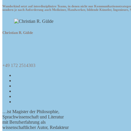
eG
KG
Wunderkind setzt auf interdisziplinäre Teams, in denen nicht nur Kommunikationsstrateg
sondern je nach Anforderung auch Mediziner, Handwerker, bildende Künstler, Ingenieure,
Christian R. Gülde
+49 172 2514303
Facebook
Behance
LinkedIn
YouTube
E-
Mail-
Telefonnummer
Adresse
…ist Magister der Philosophie,
Sprachwissenschaft und Literatur
mit Berufserfahrung als
wissenschaftlicher Autor, Redakteur