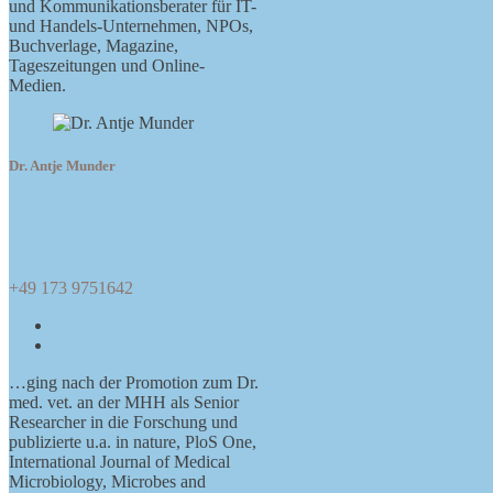
und Kommunikationsberater für IT-
und Handels-Unternehmen, NPOs,
Buchverlage, Magazine,
Tageszeitungen und Online-
Medien.
Dr. Antje Munder
+49 173 9751642
E-
Mail-
Telefonnummer
Adresse
…ging nach der Promotion zum Dr.
med. vet. an der MHH als Senior
Researcher in die Forschung und
publizierte u.a. in nature, PloS One,
International Journal of Medical
Microbiology, Microbes and